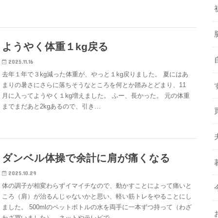
ようやく体重１kg戻る
2025.11.16
去年１年で３kg減った体重が、やっと１kg戻りました。 夏にはあ
まりの暑さにさらに落ちそうなところを何とか踏みとどまり、11
月に入ってようやく１kg増えました。 ふー、長かった。 元の体重
までまだあと2kgあるので、引き…
ダンベル体操で余計に肩が痛くなる
2025.10.29
体の調子が相変わらずイマイチなので、動かすことによって痛いと
ころ（肩）が治るんじゃないかと思い、軽い筋トレをやることにし
ました。 500mlのペットボトルの水を両手に一本ずつ持って（わざ
わざ買いました）、ネットやテレビで…