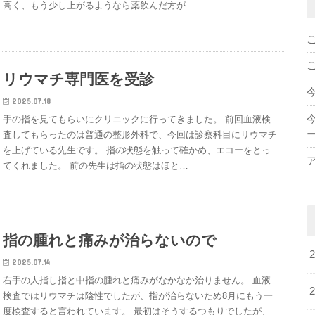
高く、もう少し上がるようなら薬飲んだ方が…
リウマチ専門医を受診
2025.07.18
手の指を見てもらいにクリニックに行ってきました。 前回血液検
査してもらったのは普通の整形外科で、今回は診察科目にリウマチ
を上げている先生です。 指の状態を触って確かめ、エコーをとっ
てくれました。 前の先生は指の状態はほと…
指の腫れと痛みが治らないので
2025.07.14
右手の人指し指と中指の腫れと痛みがなかなか治りません。 血液
検査ではリウマチは陰性でしたが、指が治らないため8月にもう一
度検査すると言われています。 最初はそうするつもりでしたが、