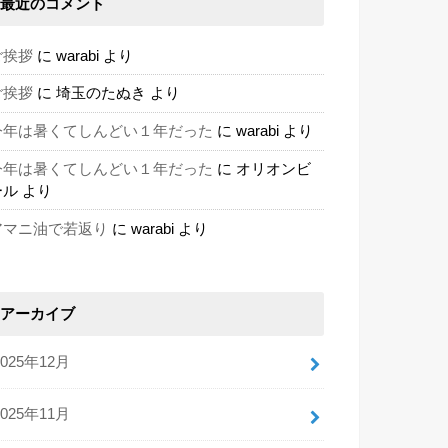
最近のコメント
ご挨拶
に
warabi
より
ご挨拶
に
埼玉のたぬき
より
今年は暑くてしんどい１年だった
に
warabi
より
今年は暑くてしんどい１年だった
に
オリオンビ
ール
より
アマニ油で若返り
に
warabi
より
アーカイブ
2025年12月
2025年11月