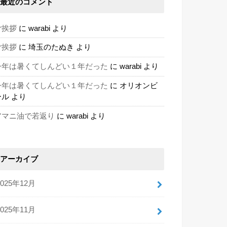
最近のコメント
ご挨拶
に
warabi
より
ご挨拶
に
埼玉のたぬき
より
今年は暑くてしんどい１年だった
に
warabi
より
今年は暑くてしんどい１年だった
に
オリオンビ
ール
より
アマニ油で若返り
に
warabi
より
アーカイブ
2025年12月
2025年11月