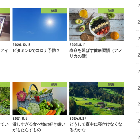
康
健康
健康
2020.12.15
2023.8.14
のアイ
ビタミンDでコロナ予防？
寿命を延ばす健康習慣（アメ
リカの話）
康
健康
健康
2021.11.6
2024.8.24
してい
激しすぎる食べ物の好き嫌い
どうして夜中に寝付けなくな
がもたらすもの
るのかな