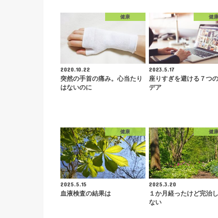
健康
健
2020.10.22
2023.5.17
突然の手首の痛み。心当たり
座りすぎを避ける７つ
はないのに
デア
健康
健
2025.5.15
2025.3.20
血液検査の結果は
１か月経ったけど完治
ない