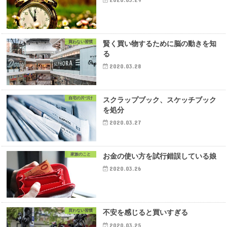
買わない習慣
賢く買い物するために脳の動きを知
る
2020.03.28
自宅の片づけ
スクラップブック、スケッチブック
を処分
2020.03.27
家族のこと
お金の使い方を試行錯誤している娘
2020.03.26
買わない習慣
不安を感じると買いすぎる
2020.03.25