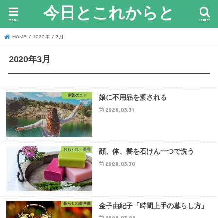
今日とこれからと
menu
search
HOME
2020年
3月
2020年3月
家族のこと
娘に不用品を渡される
2020.03.31
おしゃれ・美容
顔、体、髪を石けん一つで洗う
2020.03.30
暮らしの参考書
金子由紀子「時間上手の暮らし方」
2020.03.29