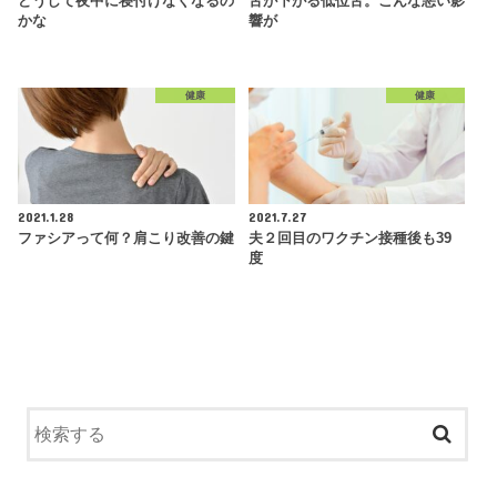
どうして夜中に寝付けなくなるの
舌が下がる低位舌。こんな悪い影
かな
響が
健康
健康
2021.1.28
2021.7.27
ファシアって何？肩こり改善の鍵
夫２回目のワクチン接種後も39
度