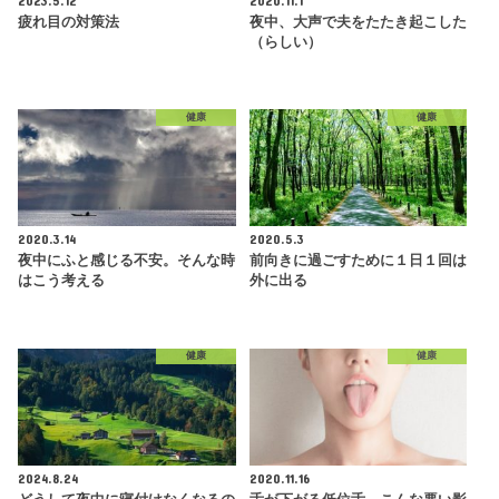
2023.5.12
2020.11.1
疲れ目の対策法
夜中、大声で夫をたたき起こした
（らしい）
健康
健康
2020.3.14
2020.5.3
夜中にふと感じる不安。そんな時
前向きに過ごすために１日１回は
はこう考える
外に出る
健康
健康
2024.8.24
2020.11.16