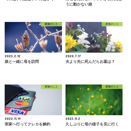
うに動かない娘
家族のこと
家族のこと
2025.2.12
2020.7.17
娘と一緒に母を訪問
夫より先に死んだらお墓は？
家族のこと
家族のこと
2022.11.19
2023.11.2
実家へ行ってクレカを解約
久しぶりに母の様子を見に行く