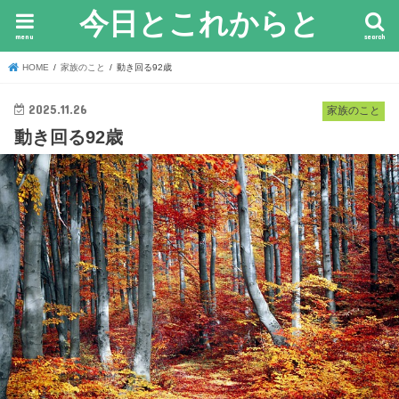
今日とこれからと
menu
search
HOME
家族のこと
動き回る92歳
2025.11.26
家族のこと
動き回る92歳