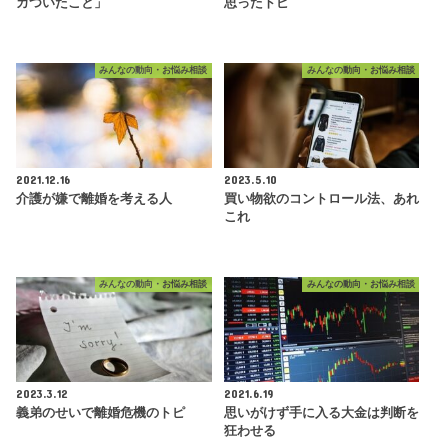
カついたこと」
思ったトピ
みんなの動向・お悩み相談
みんなの動向・お悩み相談
2021.12.16
2023.5.10
介護が嫌で離婚を考える人
買い物欲のコントロール法、あれ
これ
みんなの動向・お悩み相談
みんなの動向・お悩み相談
2023.3.12
2021.6.19
義弟のせいで離婚危機のトピ
思いがけず手に入る大金は判断を
狂わせる