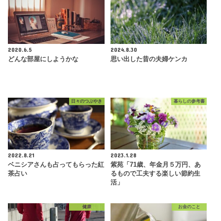
2020.6.5
2024.8.30
どんな部屋にしようかな
思い出した昔の夫婦ケンカ
日々のつぶやき
暮らしの参考書
2022.8.21
2023.1.28
ベニシアさんも占ってもらった紅
紫苑「71歳、年金月５万円、あ
茶占い
るもので工夫する楽しい節約生
活」
健康
お金のこと