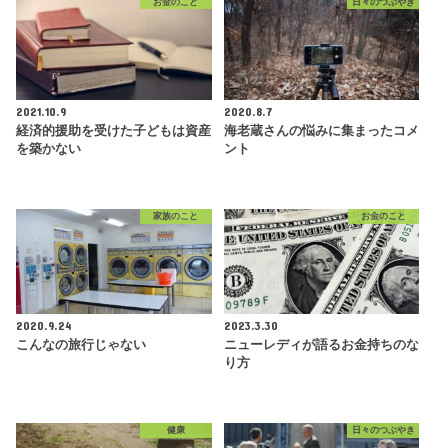
お金のこと
日々のつぶやき
2021.10.9
2020.8.7
経済的援助を受けた子どもは資産
海老蔵さんの悩みに集まったコメ
を築かない
ント
家族のこと
お金のこと
2020.9.24
2023.3.30
こんなの旅行じゃない
ニューレディが語るお金持ちのな
り方
健康
日々のつぶやき