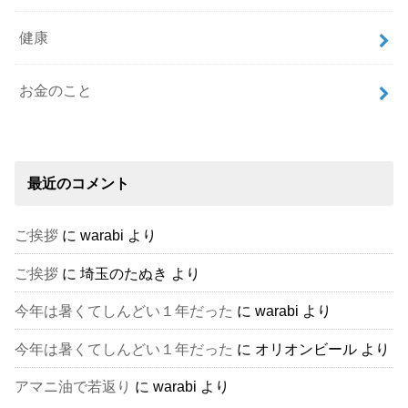
健康
お金のこと
最近のコメント
ご挨拶
に
warabi
より
ご挨拶
に
埼玉のたぬき
より
今年は暑くてしんどい１年だった
に
warabi
より
今年は暑くてしんどい１年だった
に
オリオンビール
より
アマニ油で若返り
に
warabi
より