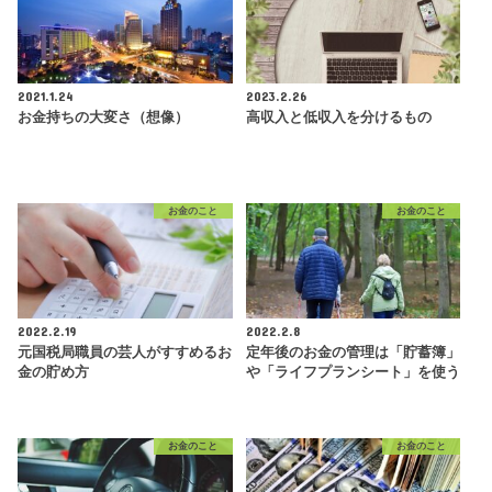
2021.1.24
2023.2.26
お金持ちの大変さ（想像）
高収入と低収入を分けるもの
お金のこと
お金のこと
2022.2.19
2022.2.8
元国税局職員の芸人がすすめるお
定年後のお金の管理は「貯蓄簿」
金の貯め方
や「ライフプランシート」を使う
お金のこと
お金のこと