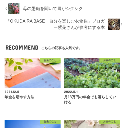
母の愚痴を聞いて胃がシクシク
「OKUDAIRA BASE 自分を楽しむ衣食住」ブロガ
ー紫苑さんが参考にする本
RECOMMEND
こちらの記事も人気です。
お金のこと
お金のこと
2021.12.5
2022.5.1
年金を増やす方法
月13万円の年金でも暮らしてい
ける
お金のこと
お金のこと