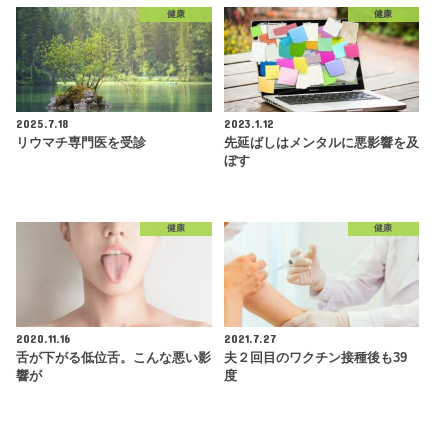
健康
健康
2025.7.18
2023.1.12
リウマチ専門医を受診
先延ばしはメンタルに悪影響を及
ぼす
健康
健康
2020.11.16
2021.7.27
舌が下がる低位舌。こんな悪い影
夫２回目のワクチン接種後も39
響が
度