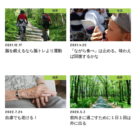
健康
健康
2021.12.17
2021.4.25
脳を鍛えるなら脳トレより運動
「ながら食べ」は止める。味わえ
ば回復するかな
健康
健康
2022.7.24
2020.5.3
自虐でも老ける！
前向きに過ごすために１日１回は
外に出る