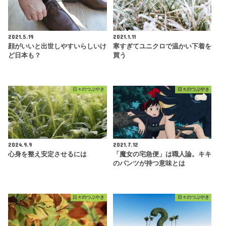
2021.5.19
2021.1.11
顔がいいと出世しやすいらしいけ
寒すぎてユニクロで温かい下着を
ど日本も？
買う
日々のつぶやき
日々のつぶやき
2024.9.9
2021.7.12
心身を整え安定させるには
「魔女の宅急便」は職人論。キキ
のパンツが持つ意味とは
日々のつぶやき
日々のつぶやき