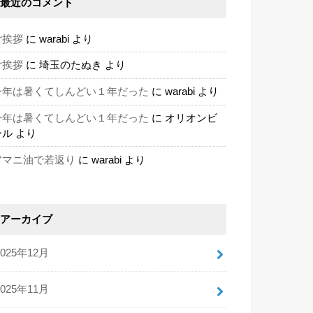
最近のコメント
ご挨拶
に
warabi
より
ご挨拶
に
埼玉のたぬき
より
今年は暑くてしんどい１年だった
に
warabi
より
今年は暑くてしんどい１年だった
に
オリオンビ
ール
より
アマニ油で若返り
に
warabi
より
アーカイブ
2025年12月
2025年11月