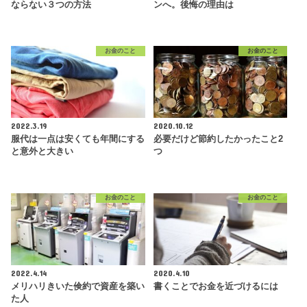
ならない３つの方法
ンへ。後悔の理由は
お金のこと
お金のこと
2022.3.19
2020.10.12
服代は一点は安くても年間にする
必要だけど節約したかったこと2
と意外と大きい
つ
お金のこと
お金のこと
2022.4.14
2020.4.10
メリハリきいた倹約で資産を築い
書くことでお金を近づけるには
た人