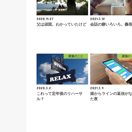
2020.11.27
2021.3.12
父は頑固。わかっていたけど
会話の癖いろいろ。義
家族のこと
家族の
2020.3.2
2021.3.9
これって定年後のリハーサ
娘からラインの返信が
ル？
た夜