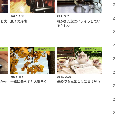
2020.8.12
2021.3.13
母と夫
息子の帰省
母がまた父にイライラしてい
るらしい
こと
家族のこと
家族のこと
2025.11.8
2019.12.27
なかっ
一緒に暮らすと大変そう
高齢でも元気な母に負けそう