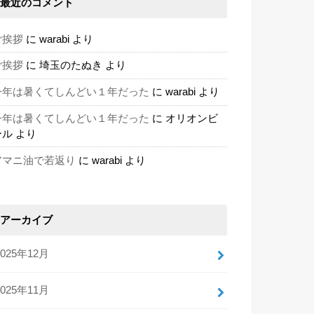
最近のコメント
ご挨拶
に
warabi
より
ご挨拶
に
埼玉のたぬき
より
今年は暑くてしんどい１年だった
に
warabi
より
今年は暑くてしんどい１年だった
に
オリオンビ
ール
より
アマニ油で若返り
に
warabi
より
アーカイブ
2025年12月
2025年11月