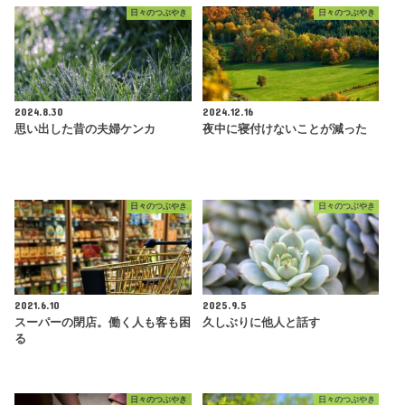
日々のつぶやき
日々のつぶやき
2024.8.30
2024.12.16
思い出した昔の夫婦ケンカ
夜中に寝付けないことが減った
日々のつぶやき
日々のつぶやき
2021.6.10
2025.9.5
スーパーの閉店。働く人も客も困
久しぶりに他人と話す
る
日々のつぶやき
日々のつぶやき