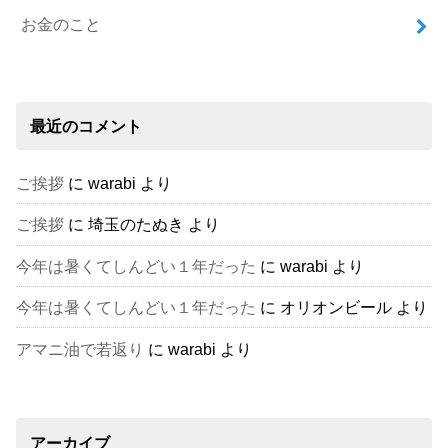
お金のこと
最近のコメント
ご挨拶
に
warabi
より
ご挨拶
に
埼玉のたぬき
より
今年は暑くてしんどい１年だった
に
warabi
より
今年は暑くてしんどい１年だった
に
オリオンビール
より
アマニ油で若返り
に
warabi
より
アーカイブ