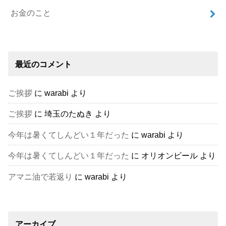
お金のこと
最近のコメント
ご挨拶
に
warabi
より
ご挨拶
に
埼玉のたぬき
より
今年は暑くてしんどい１年だった
に
warabi
より
今年は暑くてしんどい１年だった
に
オリオンビール
より
アマニ油で若返り
に
warabi
より
アーカイブ