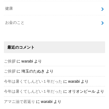
健康
お金のこと
最近のコメント
ご挨拶
に
warabi
より
ご挨拶
に
埼玉のたぬき
より
今年は暑くてしんどい１年だった
に
warabi
より
今年は暑くてしんどい１年だった
に
オリオンビール
より
アマニ油で若返り
に
warabi
より