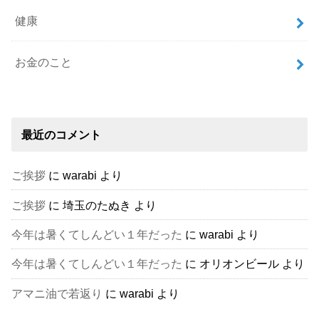
健康
お金のこと
最近のコメント
ご挨拶
に
warabi
より
ご挨拶
に
埼玉のたぬき
より
今年は暑くてしんどい１年だった
に
warabi
より
今年は暑くてしんどい１年だった
に
オリオンビール
より
アマニ油で若返り
に
warabi
より