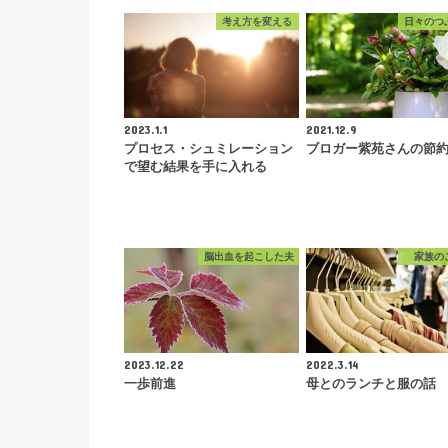
考え方を変える
日々のつ
2023.1.1
2021.12.9
プロセス・シュミレーション
ブロガー紫苑さんの節
で望む結果を手に入れる
脳出血を起こした夫
家族の
2023.12.22
2022.3.14
一歩前進
母とのランチと服の話