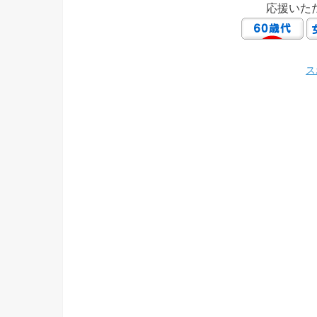
応援いた
ス