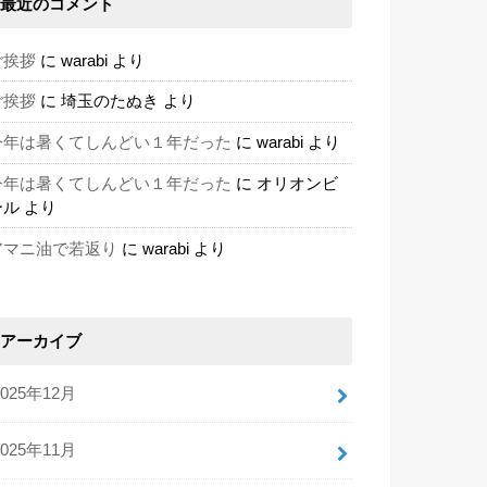
最近のコメント
ご挨拶
に
warabi
より
ご挨拶
に
埼玉のたぬき
より
今年は暑くてしんどい１年だった
に
warabi
より
今年は暑くてしんどい１年だった
に
オリオンビ
ール
より
アマニ油で若返り
に
warabi
より
アーカイブ
2025年12月
2025年11月