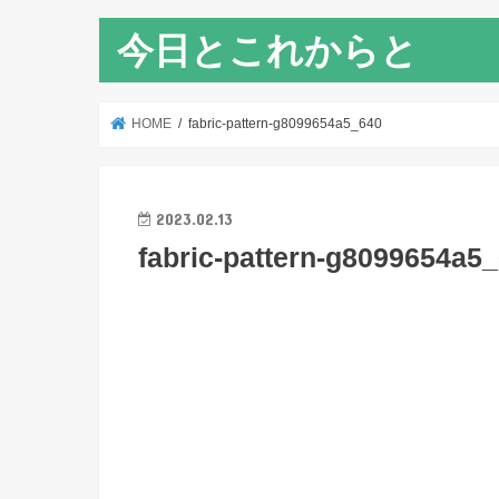
今日とこれからと
HOME
fabric-pattern-g8099654a5_640
2023.02.13
fabric-pattern-g8099654a5