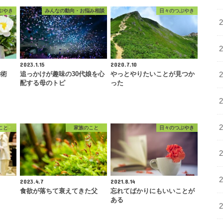
ぶやき
みんなの動向・お悩み相談
日々のつぶやき
2023.1.15
2020.7.10
約術
追っかけが趣味の30代娘を心
やっとやりたいことが見つか
配する母のトピ
った
こと
家族のこと
日々のつぶやき
2023.4.7
2021.8.14
食欲が落ちて衰えてきた父
忘れてばかりにもいいことが
ある