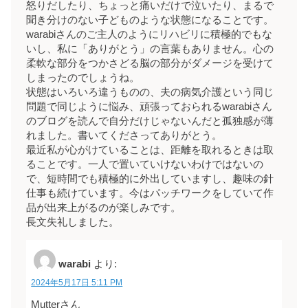
怒りだしたり、ちょっと痛いだけで泣いたり、まるで
聞き分けのない子どものような状態になることです。
warabiさんのご主人のようにリハビリに積極的でもな
いし、私に「ありがとう」の言葉もありません。心の
柔軟な部分をつかさどる脳の部分がダメージを受けて
しまったのでしょうね。
状態はいろいろ違うものの、夫の病気介護という同じ
問題で同じように悩み、頑張っておられるwarabiさん
のブログを読んで自分だけじゃないんだと孤独感が薄
れました。書いてくださってありがとう。
最近私が心がけていることは、距離を取れるときは取
ることです。一人で置いていけないわけではないの
で、短時間でも積極的に外出していますし、趣味の針
仕事も続けています。今はパッチワークをしていて作
品が出来上がるのが楽しみです。
長文失礼しました。
warabi
より:
2024年5月17日 5:11 PM
Mutterさん