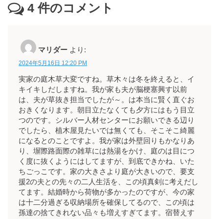
4
件のコメント
マリダー
より:
2024年5月16日 12:20 PM
実家の庭木草大変ですね。草木々は冬を終えると、イ
キイキしだしますね。我が家も夫が脳梗塞興す以前
は、夫が草抜き担当でしたが～。は本当に賢く直ぐお
おきくなります。朝目立たなくても夕方にはもう目立
つのです。シルバー人材センターにお願いできる辺り
でしたら、植木屋見たいでは無くても、そこそこ綺麗
になるとのことですよ。我が家は外壁回りもかなりあ
り、塀際路面際の雑草には熱湯をかけ、庭のは目につ
く度に抜くようにはしてますが、到底できかね、いた
ちごっこです。家の大きさより庭が大きいので、要支
援2の夫との先々の二人生活を、この頃真剣に考えだし
てます。結婚時から荷物が多かったのですが、今の家
は十二分過ぎる収納場所を確保してるので、この頃は
孫達の捨てきれない品々も増えすぎてます。宿替えす