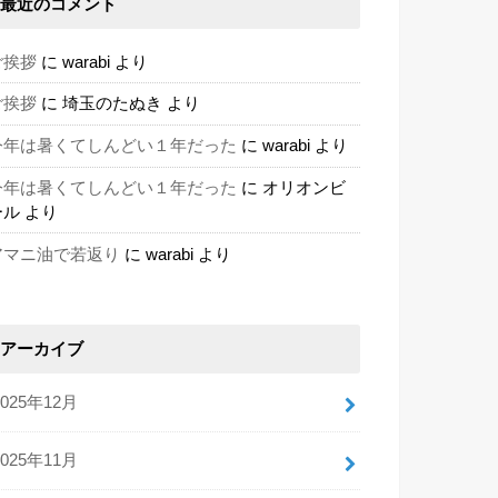
最近のコメント
ご挨拶
に
warabi
より
ご挨拶
に
埼玉のたぬき
より
今年は暑くてしんどい１年だった
に
warabi
より
今年は暑くてしんどい１年だった
に
オリオンビ
ール
より
アマニ油で若返り
に
warabi
より
アーカイブ
2025年12月
2025年11月