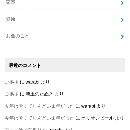
家事
健康
お金のこと
最近のコメント
ご挨拶
に
warabi
より
ご挨拶
に
埼玉のたぬき
より
今年は暑くてしんどい１年だった
に
warabi
より
今年は暑くてしんどい１年だった
に
オリオンビール
より
アマニ油で若返り
に
warabi
より