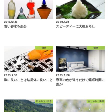
2019.12.17
2020.1.21
古い香水を処分
スピーディーに大根おろし
健康
健康
2023.7.30
2023.3.20
脳に良いことは結局体に良いこと
寝室の色が違うだけで睡眠時間に
差が
日々のつぶやき
おしゃれ・美容