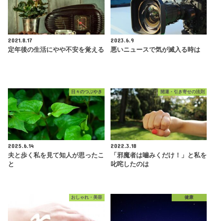
2021.8.17
2023.6.9
定年後の生活にやや不安を覚える
悪いニュースで気が滅入る時は
日々のつぶやき
開運・引き寄せの法則
2025.6.14
2022.3.18
夫と歩く私を見て知人が思ったこ
「邪魔者は嚙みくだけ！」と私を
と
叱咤したのは
おしゃれ・美容
健康