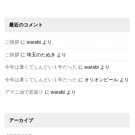
最近のコメント
ご挨拶
に
warabi
より
ご挨拶
に
埼玉のたぬき
より
今年は暑くてしんどい１年だった
に
warabi
より
今年は暑くてしんどい１年だった
に
オリオンビール
より
アマニ油で若返り
に
warabi
より
アーカイブ