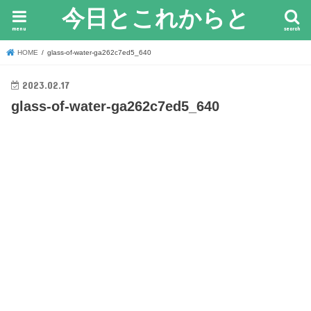
今日とこれからと
menu
search
HOME
glass-of-water-ga262c7ed5_640
2023.02.17
glass-of-water-ga262c7ed5_640