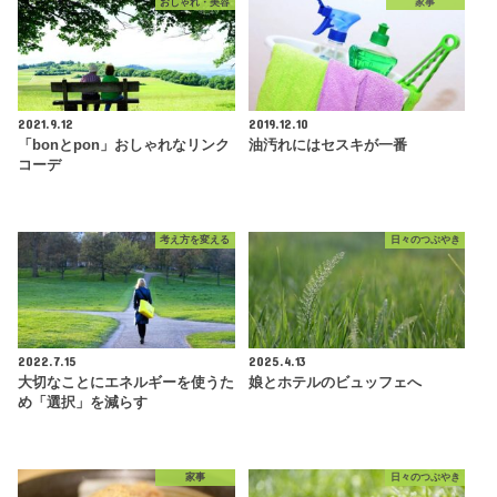
おしゃれ・美容
家事
2021.9.12
2019.12.10
「bonとpon」おしゃれなリンク
油汚れにはセスキが一番
コーデ
考え方を変える
日々のつぶやき
2022.7.15
2025.4.13
大切なことにエネルギーを使うた
娘とホテルのビュッフェへ
め「選択」を減らす
家事
日々のつぶやき