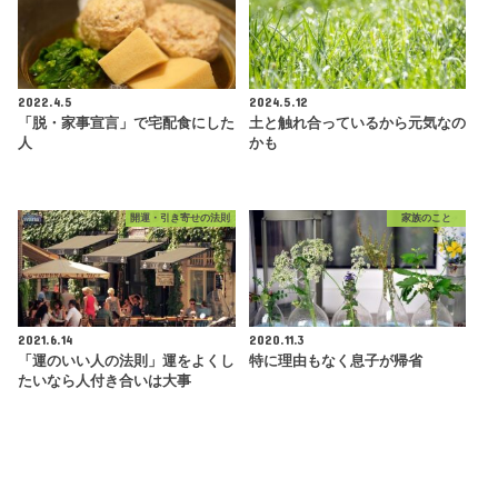
2022.4.5
2024.5.12
「脱・家事宣言」で宅配食にした
土と触れ合っているから元気なの
人
かも
開運・引き寄せの法則
家族のこと
2021.6.14
2020.11.3
「運のいい人の法則」運をよくし
特に理由もなく息子が帰省
たいなら人付き合いは大事