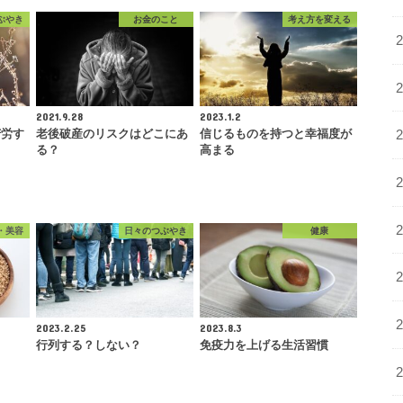
ぶやき
お金のこと
考え方を変える
2021.9.28
2023.1.2
苦労す
老後破産のリスクはどこにあ
信じるものを持つと幸福度が
る？
高まる
・美容
日々のつぶやき
健康
2023.2.25
2023.8.3
行列する？しない？
免疫力を上げる生活習慣