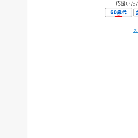
応援いた
ス