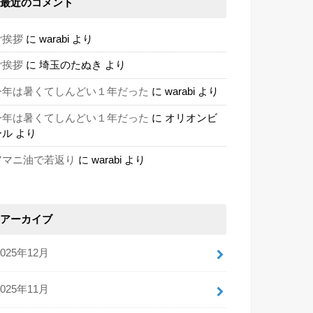
最近のコメント
ご挨拶
に
warabi
より
ご挨拶
に
埼玉のたぬき
より
今年は暑くてしんどい１年だった
に
warabi
より
今年は暑くてしんどい１年だった
に
オリオンビ
ール
より
アマニ油で若返り
に
warabi
より
アーカイブ
2025年12月
2025年11月