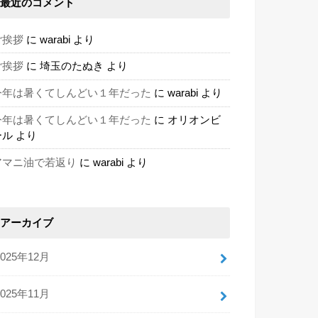
最近のコメント
ご挨拶
に
warabi
より
ご挨拶
に
埼玉のたぬき
より
今年は暑くてしんどい１年だった
に
warabi
より
今年は暑くてしんどい１年だった
に
オリオンビ
ール
より
アマニ油で若返り
に
warabi
より
アーカイブ
2025年12月
2025年11月