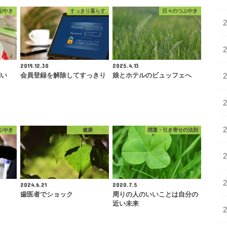
ぶやき
すっきり暮らす
日々のつぶやき
2019.12.30
2025.4.13
弱い
会員登録を解除してすっきり
娘とホテルのビュッフェへ
ぶやき
健康
開運・引き寄せの法則
2024.6.21
2020.7.5
歯医者でショック
周りの人のいいことは自分の
近い未来