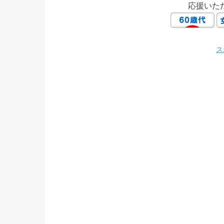
応援いた
ス