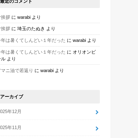
最近のコメント
ご挨拶
に
warabi
より
ご挨拶
に
埼玉のたぬき
より
今年は暑くてしんどい１年だった
に
warabi
より
今年は暑くてしんどい１年だった
に
オリオンビ
ール
より
アマニ油で若返り
に
warabi
より
アーカイブ
2025年12月
2025年11月