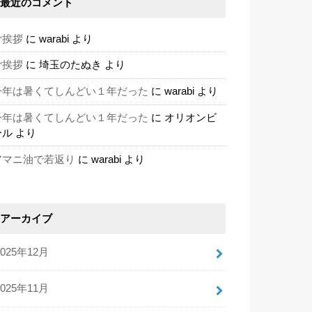
最近のコメント
ご挨拶
に
warabi
より
ご挨拶
に
埼玉のたぬき
より
今年は暑くてしんどい１年だった
に
warabi
より
今年は暑くてしんどい１年だった
に
オリオンビ
ール
より
アマニ油で若返り
に
warabi
より
アーカイブ
2025年12月
2025年11月