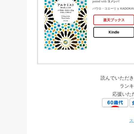
posted with
ヨメレバ
パウロ・コエーリョ KADOKAW
楽天ブックス
Kindle
読んでいただき
ランキ
応援いた
ス