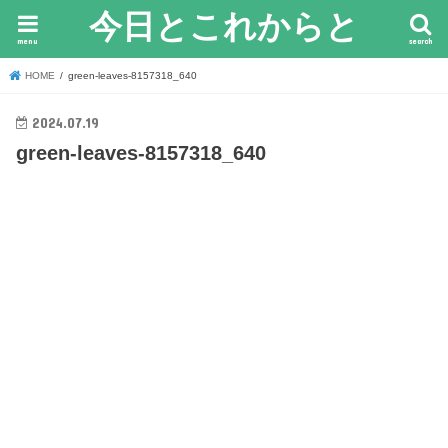
今日とこれからと
menu
search
HOME
green-leaves-8157318_640
2024.07.19
green-leaves-8157318_640