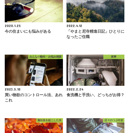
2020.1.25
2022.4.12
今の住まいにも悩みがある
「やまと尼寺精進日記」ひとりに
なったご住職
みんなの動向・お悩み相談
家事
2023.5.10
2022.2.24
買い物欲のコントロール法、あれ
食洗機と手洗い、どっちがお得？
これ
脳出血を起こした夫
日々のつぶやき