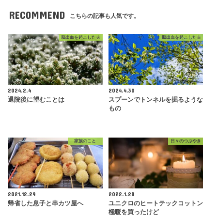
RECOMMEND
こちらの記事も人気です。
脳出血を起こした夫
脳出血を起こした夫
2024.2.4
2024.4.30
退院後に望むことは
スプーンでトンネルを掘るような
もの
家族のこと
日々のつぶやき
2021.12.29
2022.1.28
帰省した息子と串カツ屋へ
ユニクロのヒートテックコットン
極暖を買ったけど