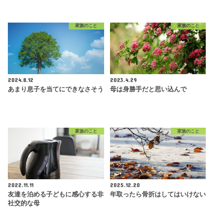
家族のこと
家族のこと
2024.8.12
2023.4.29
あまり息子を当てにできなさそう
母は身勝手だと思い込んで
家族のこと
家族のこと
2022.11.11
2025.12.20
友達を泊める子どもに感心する非
年取ったら骨折はしてはいけない
社交的な母