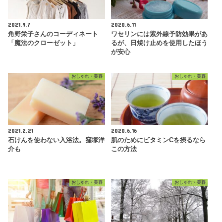
2021.9.7
2020.6.11
角野栄子さんのコーディネート
ワセリンには紫外線予防効果があ
「魔法のクローゼット」
るが、日焼け止めを使用したほう
が安心
おしゃれ・美容
おしゃれ・美容
2021.2.21
2020.6.16
石けんを使わない入浴法。窪塚洋
肌のためにビタミンCを摂るなら
介も
この方法
おしゃれ・美容
おしゃれ・美容